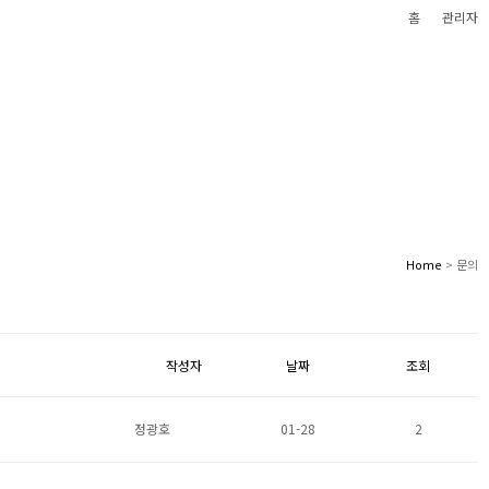
홈
관리자
 편안한 삶을 만들어 갑니다
(주)에스케이이테크놀로지
Home
> 문의
작성자
날짜
조회
정광호
01-28
2