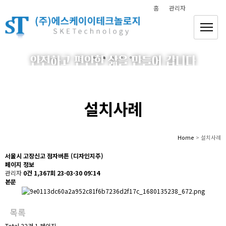
홈
관리자
안전하고 편안한 삶을 만들어 갑니다
(주)에스케이이테크놀로지
설치사례
Home
> 설치사례
서울시 고장신고 점자버튼 (디자인지주)
페이지 정보
관리자
0건
1,367회
23-03-30 09:14
본문
목록
Total 22건
1 페이지