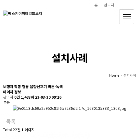
홈
관리자
안전하고 편안한 삶을 만들어 갑니다
(주)에스케이이테크놀로지
설치사례
Home
> 설치사례
보행자 작동 겸용 음향신호기 버튼-녹색
페이지 정보
관리자
0건
1,483회
23-03-30 09:16
본문
목록
Total 22건
1 페이지