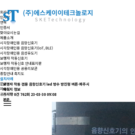
회사소개
인사말
연혁
인증서
찾아오시는길
제품소개
시각장애인용 음향신호기
시각장애인용 음향신호기(IoT, BLE)
시각장애인용 음성유도기
보행자 작동신호기
보행자 작동신호 안내표지판
시각장애인용 공용리모콘
종합안내 촉지도
설치사례
문의
보행자 작동 겸용 음향신호기 led 방수 방진형 버튼-파주시
자료실
페이지 정보
공지사항
관리자
0건
762회
23-03-30 09:08
본문